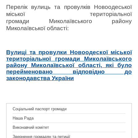
Перелік вулиць та провулків Новоодеської
міської територіальної
громади
Миколаївського району
Миколаївської області:
Вулиці та провулки Новоодескої міської
територіальної громади Миколаївського
району Миколаївської області, які було
перейменовано відповідно до
законодавства України
Соціальний паспорт громади
Наша Рада
Виконавчий комітет
Звернення громадян та петиції