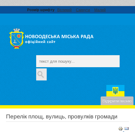
Розмір шрифту
Великий
Скинути
Малий
Пошук...
.
Відкрити меню
Перелік площ, вулиць, провулків громади