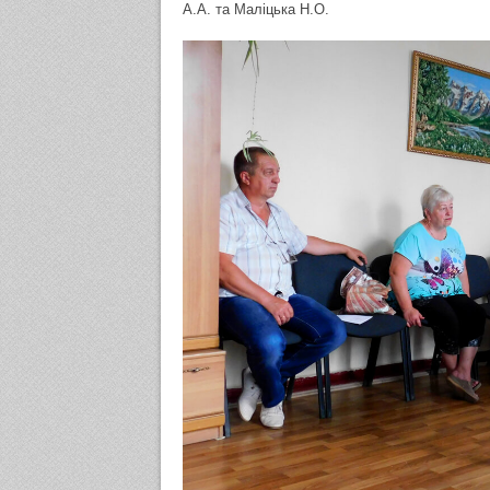
А.А. та Маліцька Н.О.