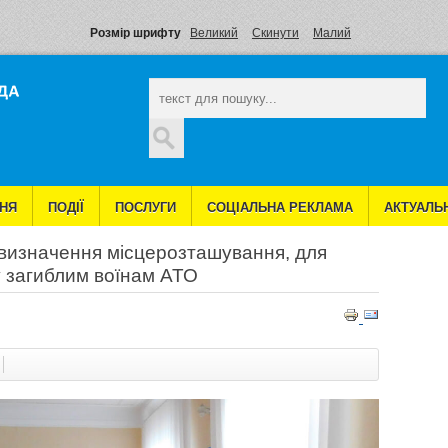
Розмір шрифту
Великий
Скинути
Малий
По
.
НЯ
ПОДІЇ
ПОСЛУГИ
СОЦІАЛЬНА РЕКЛАМА
АКТУАЛЬ
 визначення місцерозташування, для
ЛУГИ
у загиблим воїнам АТО