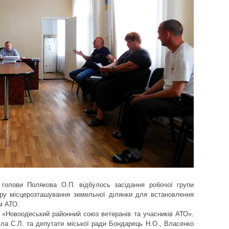
о голови Полякова О.П. відбулось засідання робочої групи
ору місцерозташування земельної ділянки для встановлення
м АТО.
О «Новоодеський районний союз ветеранів та учасників АТО».
Зла С.Л. та депутати міської ради Бондарець Н.О., Власенко